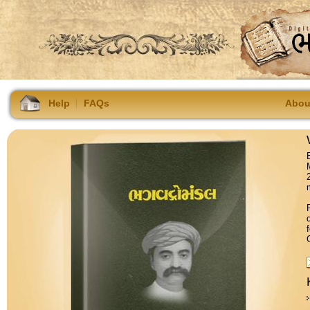
Help
FAQs
Abou