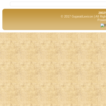
2802
© 2017 GujaratiLexicon | All Ri
Power