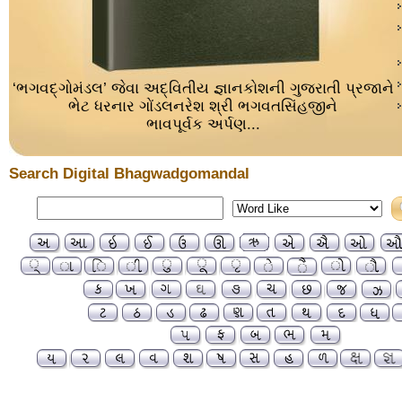
‘ભગવદ્ગોમંડલ’ જેવા અદ્વિતીય જ્ઞાનકોશની ગુજરાતી પ્રજાને
ભેટ ધરનાર ગોંડલનરેશ શ્રી ભગવતસિંહજીને
ભાવપૂર્વક અર્પણ...
Search Digital Bhagwadgomandal