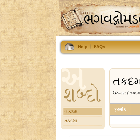
Help
FAQs
તકદ
ઉચ્ચાર: ( તક઼દમ
ક્રમાંક
તકદમ
તકદમા