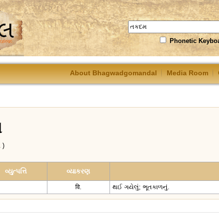
Phonetic Keybo
About Bhagwadgomandal
Media Room
મ
 )
વ્યુત્પત્તિ
વ્યાકરણ
वि.
થઈ ગયેલું; ભૂતકાળનું.