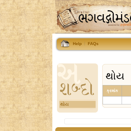
Help
FAQs
થોય
ક્રમાંક
થોય