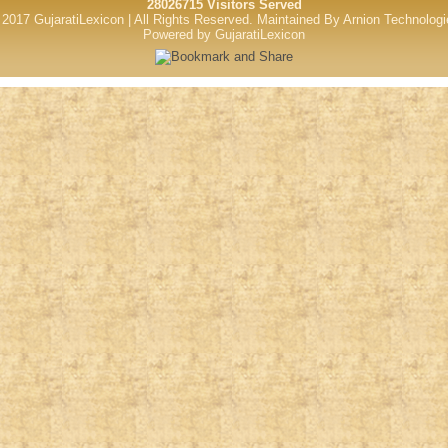
28026715 Visitors Served
2017 GujaratiLexicon | All Rights Reserved.
Maintained By
Arnion Technologi
Powered by GujaratiLexicon