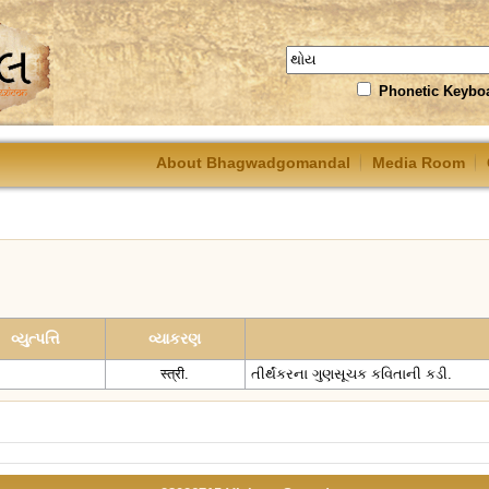
Phonetic Keybo
About Bhagwadgomandal
Media Room
વ્યુત્પત્તિ
વ્યાકરણ
स्त्री.
તીર્થંકરના ગુણસૂચક કવિતાની કડી.